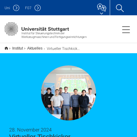
Uni
F
07
Institut für Steuerungstechnik der
Werkzeugmaschinen und Fertigungseinrichtungen
Virtueller Tischkicker - Abschlusswettbewerb 2024
Institut
Aktuelles
28. November 2024
Virtueller Tischkicker -