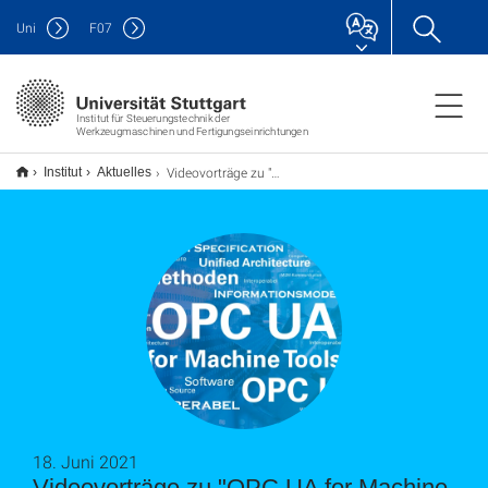
Uni
F
07
Institut für Steuerungstechnik der
Werkzeugmaschinen und Fertigungseinrichtungen
Videovorträge zu "OPC UA for Machine Tools"
Institut
Aktuelles
18. Juni 2021
Videovorträge zu "OPC UA for Machine