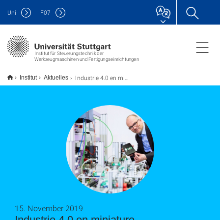
Uni
F
07
Institut für Steuerungstechnik der
Werkzeugmaschinen und Fertigungseinrichtungen
Industrie 4.0 en miniature
Institut
Aktuelles
15. November 2019
Industrie 4.0 en miniature