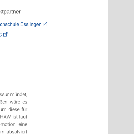
ktpartner
chschule Esslingen
G
essur mündet,
aßen wäre es
um diese für
HAW ist laut
motion eine
rn absolviert