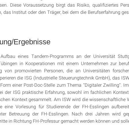
en. Diese Voraussetzung birgt das Risiko, qualifiziertes Per
 das Institut oder den Träger, bei dem die Berufserfahrung ge
zung/Ergebnisse
r Aufbau eines Tandem-Programms an der Universität Stutt
 Tübingen in Kooperationen mit einem Unternehmen zur beruf
ung von promovierten Personen, die an Universitäten forsche
rieren die ISG (Industrielle Steuerungtechnik GmbH), das IS
 Form einer Post-Doc-Stelle zum Thema "Digitaler Zwilling". 
bei der ISG praktische Erfahrung, sowohl im fachlichen Kontex
schen Kontext gesammelt. Am ISW wird die wissenschaftliche 
ie eine Vorlesung für Studierende der FH-Esslingen aufbereit
nter Betreuung der FH-Esslingen. Nach drei Jahren wird gep
ritte in Richtung FH-Professur gemacht werden können und soll