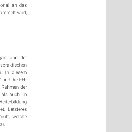
sonal an das
sammelt wird,
gart und der
spraktischen
n. In diesem
W und die FH-
Im Rahmen der
t als auch im
Weiterbildung
et. Letzteres
rüft, welche
en.