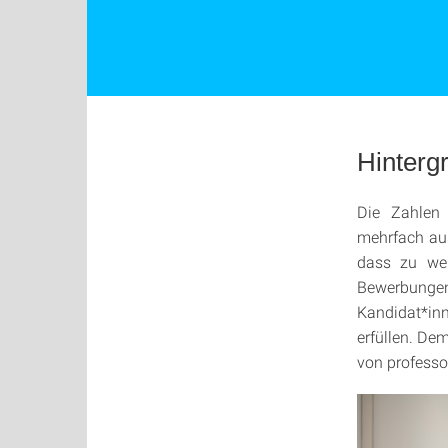
Hinterg
Die Zahlen 
mehrfach au
dass zu wen
Bewerbunge
Kandidat*in
erfüllen. De
von profess