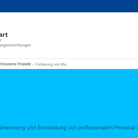
r
ungseinrichtungen
Förderung von Maßnahmen zur Gewinnung und Entwicklung von professoralem Personal an Fachhochschulen
hlossene Projekte
ewinnung und Entwicklung von professoralem Personal