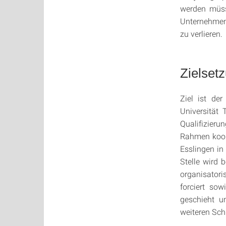
werden müss
Unternehmen,
zu verlieren.
Zielset
Ziel ist de
Universität
Qualifizier
Rahmen koope
Esslingen in
Stelle wird 
organisatori
forciert sow
geschieht u
weiteren Sch