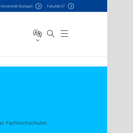
Uni
versität Stuttgart
F
akultät
07
 an Fachhochschulen