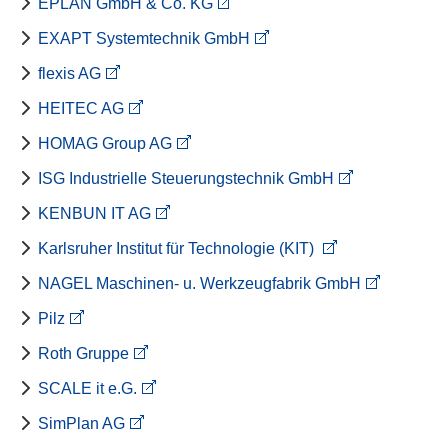
EPLAN GmbH & Co. KG
EXAPT Systemtechnik GmbH
flexis AG
HEITEC AG
HOMAG Group AG
ISG Industrielle Steuerungstechnik GmbH
KENBUN IT AG
Karlsruher Institut für Technologie (KIT)
NAGEL Maschinen- u. Werkzeugfabrik GmbH
Pilz
Roth Gruppe
SCALE it e.G.
SimPlan AG