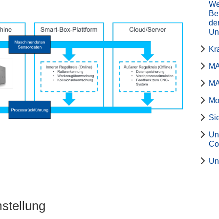
We
Be
de
Un
Kr
MA
MA
Mo
Si
Uni
Co
Un
stellung