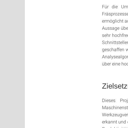
Für die Ums
Fräsprozesse
ermöglicht 
Aussage über
sehr hochfre
Schnittstel
geschaffen 
Analysealgo
über eine ho
Zielset
Dieses Pro
Maschinens
Werkzeugver
erkannt und 