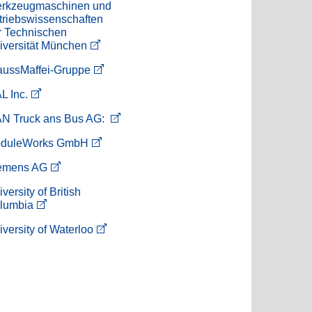
rkzeugmaschinen und
triebswissenschaften
r Technischen
iversität München
aussMaffei-Gruppe
L Inc.
N Truck ans Bus AG:
duleWorks GmbH
emens AG
versity of British
lumbia
iversity of Waterloo