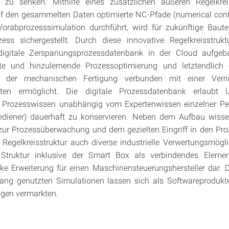
ät zu senken. Mithilfe eines zusätzlichen äußeren Regelkrei
f den gesammelten Daten optimierte NC-Pfade (numerical contr
orabprozesssimulation durchführt, wird für zukünftige Bautei
zess sichergestellt. Durch diese innovative Regelkreisstruk
e digitale Zerspanungsprozessdatenbank in der Cloud aufgeba
rte und hinzulernende Prozessoptimierung und letztendlich 
ät der mechanischen Fertigung verbunden mit einer Verr
ten ermöglicht. Die digitale Prozessdatenbank erlaubt 
Prozesswissen unabhängig vom Expertenwissen einzelner Per
diener) dauerhaft zu konservieren. Neben dem Aufbau wissen
zur Prozessüberwachung und dem gezielten Eingriff in den Pro
 Regelkreisstruktur auch diverse industrielle Verwertungsmögli
e Struktur inklusive der Smart Box als verbindendes Element
rke Erweiterung für einen Maschinensteuerungshersteller dar. 
g genutzten Simulationen lassen sich als Softwareprodukt
ngen vermarkten.