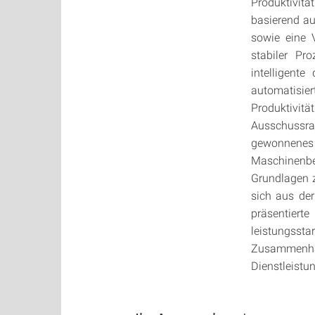
Produktivit
basierend au
sowie eine V
stabiler Pro
intelligent
automatisie
Produktivit
Ausschussra
gewonnenes 
Maschinenbe
Grundlagen 
sich aus der
präsentiert
leistungssta
Zusammenhan
Dienstleistu