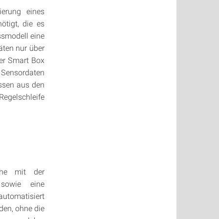
ierung eines
ötigt, die es
smodell eine
äten nur über
der Smart Box
 Sensordaten
ssen aus den
egelschleife
che mit der
 sowie eine
utomatisiert
den, ohne die