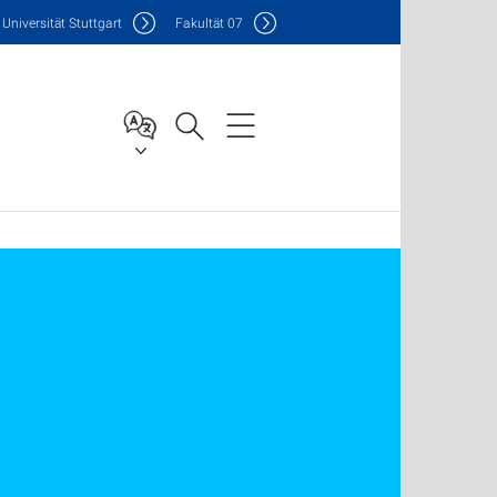
Uni
versität Stuttgart
F
akultät
07