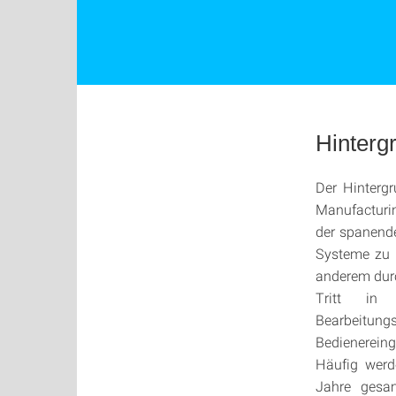
Hinterg
Der Hinterg
Manufacturin
der spanende
Systeme zu 
anderem durc
Tritt in
Bearbeitung
Bedienereing
Häufig werd
Jahre gesa