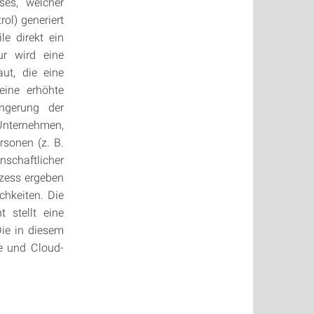
ses, welcher
ol) generiert
le direkt ein
tur wird eine
ut, die eine
eine erhöhte
ingerung der
Unternehmen,
sonen (z. B.
schaftlicher
zess ergeben
chkeiten. Die
 stellt eine
Die in diesem
e und Cloud-