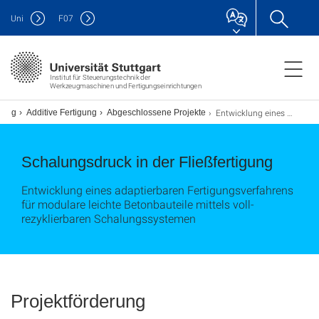
Uni
F
07
Institut für Steuerungstechnik der
Werkzeugmaschinen und Fertigungseinrichtungen
Entwicklung eines adaptierbaren Fertigungsverfahrens für modulare leichte Betonbauteile mittels voll-rezyklierbaren Schalungssystemen
hung
Additive Fertigung
Abgeschlossene Projekte
Schalungsdruck in der Fließfertigung
Entwicklung eines adaptierbaren Fertigungsverfahrens
für modulare leichte Betonbauteile mittels voll-
rezyklierbaren Schalungssystemen
Projektförderung