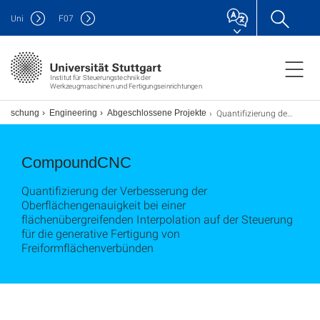
Uni
F
07
Institut für Steuerungstechnik der
Werkzeugmaschinen und Fertigungseinrichtungen
Quantifizierung der Verbesserung der Oberflächengenauigkeit bei einer flächenübergreifenden Interpolation auf der Steuerung für die generative Fertigung von Freiformflächenverbünden
Forschung
Engineering
Abgeschlossene Projekte
CompoundCNC
Quantifizierung der Verbesserung der
Oberflächengenauigkeit bei einer
flächenübergreifenden Interpolation auf der Steuerung
für die generative Fertigung von
Freiformflächenverbünden