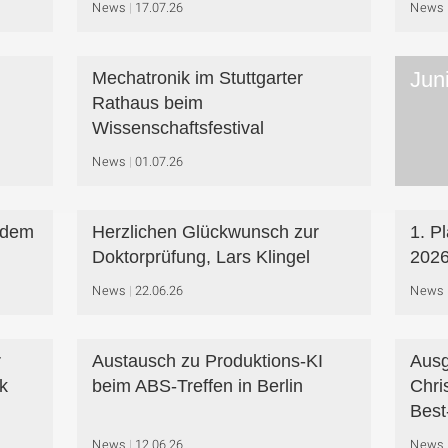
News
17.07.26
News
Jun
Mechatronik im Stuttgarter
Rathaus beim
Wissenschaftsfestival
News
01.07.26
f dem
Herzlichen Glückwunsch zur
1. P
Doktorprüfung, Lars Klingel
202
News
22.06.26
News
r
Austausch zu Produktions-KI
Ausg
k
beim ABS-Treffen in Berlin
Chri
Best
News
12.06.26
News