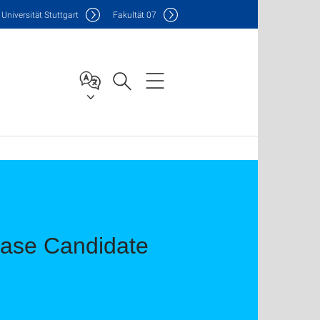
Uni
versität Stuttgart
F
akultät
07
ease Candidate