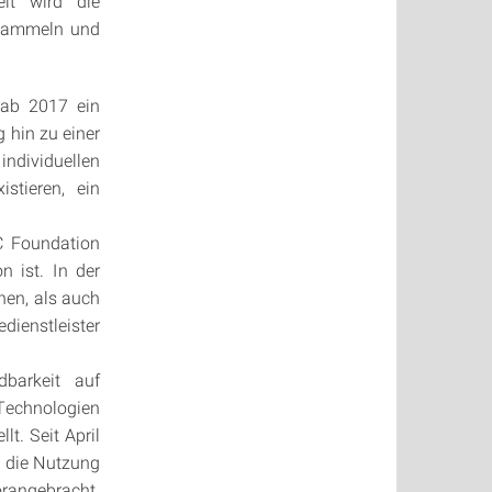
it wird die
 sammeln und
gab 2017 ein
hin zu einer
ndividuellen
tieren, ein
C Foundation
n ist. In der
nen, als auch
dienstleister
dbarkeit auf
Technologien
t. Seit April
 die Nutzung
rangebracht.