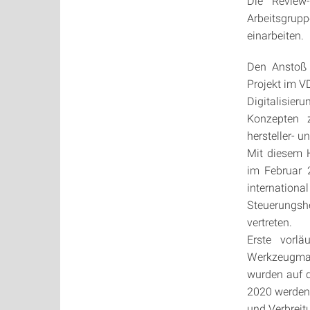
Die Review
Arbeitsgrup
einarbeiten.
Den Anstoß 
Projekt im 
Digitalisie
Konzepten 
hersteller- 
Mit diesem 
im Februar 2
internationa
Steuerungshe
vertreten.
Erste vorlä
Werkzeugmas
wurden auf d
2020 werden
und Verbrei