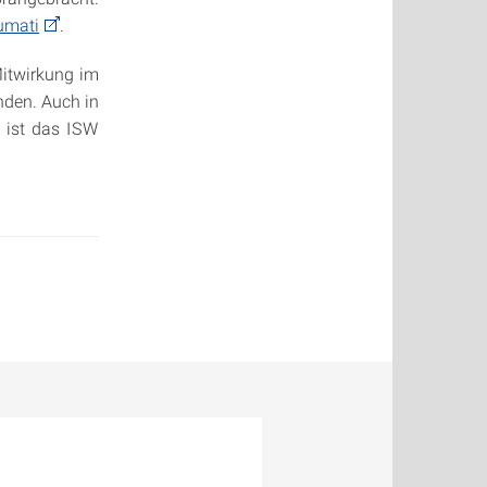
umati
.
Mitwirkung im
nden. Auch in
n ist das ISW