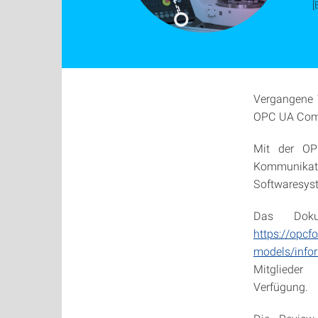
[
Vergangene 
OPC UA Compa
Mit der OP
Kommunikati
Softwaresys
Das Doku
https://opcf
models/infor
Mitgliede
Verfügung.