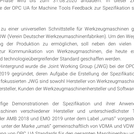
-Phase wird bis zum 31.08.2020 andauern. In dieser Ze
pe der OPC UA for Machine Tools Feedback zur Spezifikation
zu einer universellen Schnittstelle für Werkzeugmaschinen 
VDW (Verein Deutscher Werkzeumaschinenfabriken). Um den Weg 
rung der Produktion zu ermöglichen, soll neben den vielen i
zur Kommunikation von Werkzeugmaschinen, die heute exis
und technologieübergreifender Standard geschaffen werden.
Hintergrund wurde die Joint Working Group (JWG) bei der OP
019 gegründet, deren Aufgabe die Erstellung der Spezifikatio
l fokussierten JWG sind sowohl Hersteller von Werkzeugmaschi
rsteller, Kunden der Werkzeugmaschinenhersteller und Software
ufige Demonstrationen der Spezifikation und ihrer Anwen
chinen verschiedener Hersteller und unterschiedlichster 
er AMB 2018 und EMO 2019 unter dem Label „umati“ vorgestell
 unter der Marke „umati“ gemeinschaftlich von VDMA und VDW
tung von OPC UA Standards für den gesamten Maschinenbau vo