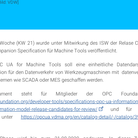
Bild: VDW]
Woche (KW 21) wurde unter Mitwirkung des ISW der Relase C
nion Specification für Machine Tools veröffentlicht.
C UA for Machine Tools soll eine einheitliche Datendars
on für den Datenverkehr von Werkzeugmaschinen mit datenve
temen wie SCADA oder MES geschaffen werden.
ment steht für Mitglieder der OPC Foundat
oundation.org/developer-tools/specifications-opc-ua-information
mation-model-release-candidates-for-review/
und für 
r unter
https://opcua.vdma.org/en/catalog-detail/-/catalog/