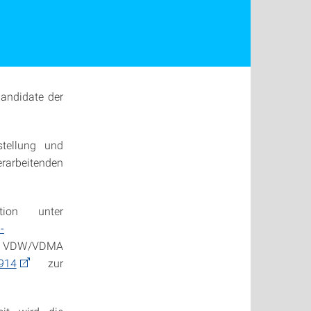
andidate der
tellung und
rarbeitenden
ion unter
-
VDW/VDMA
3914
zur