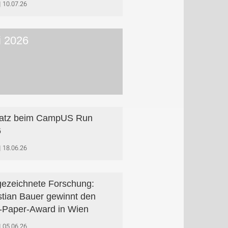
10.07.26
i 2026
latz beim CampUS Run
6
18.06.26
ezeichnete Forschung:
stian Bauer gewinnt den
-Paper-Award in Wien
05.06.26