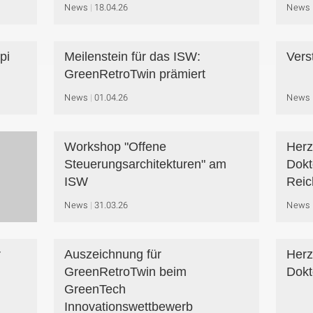
News
18.04.26
News
pi
Meilenstein für das ISW:
Vers
GreenRetroTwin prämiert
News
01.04.26
News
Workshop "Offene
Herz
Steuerungsarchitekturen" am
Dokt
ISW
Rei
News
31.03.26
News
r
Auszeichnung für
Herz
GreenRetroTwin beim
Dokt
GreenTech
Innovationswettbewerb