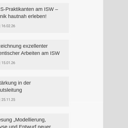
-Praktikanten am ISW –
nik hautnah erleben!
16.02.26
eichnung exzellenter
entischer Arbeiten am ISW
15.01.26
tärkung in der
tutsleitung
25.11.25
esung „Modellierung,
yse und Entwurf neuer