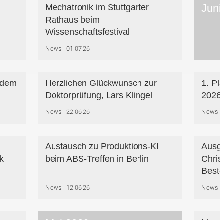
Jun
Mechatronik im Stuttgarter
Rathaus beim
Wissenschaftsfestival
News
01.07.26
f dem
Herzlichen Glückwunsch zur
1. P
Doktorprüfung, Lars Klingel
202
News
22.06.26
News
r
Austausch zu Produktions-KI
Ausg
k
beim ABS-Treffen in Berlin
Chri
Best
News
12.06.26
News