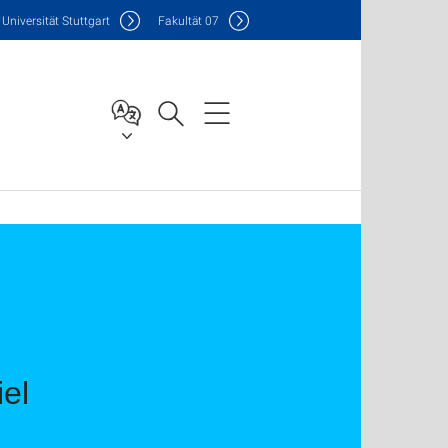
Uni
versität Stuttgart
F
akultät
07
el