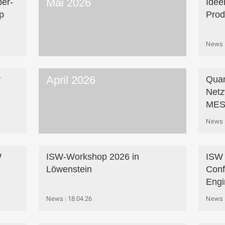
Mai 2026
er-
Idee
p
Prod
News
April 2026
r
Quan
Net
MES
News
W
ISW-Workshop 2026 in
ISW 
Löwenstein
Conf
Engi
News
18.04.26
News