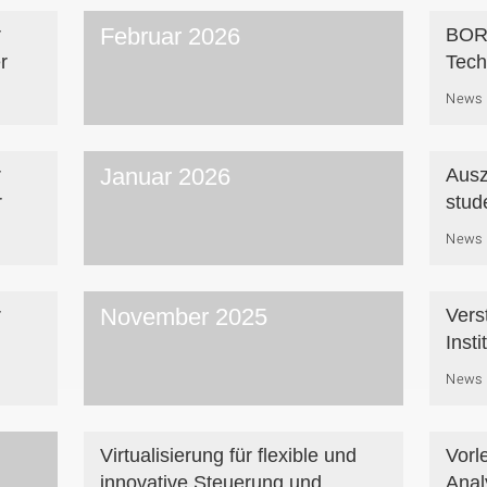
Februar 2026
r
BORS
r
Tech
News
Januar 2026
r
Ausz
r
stud
News
November 2025
r
Vers
Insti
News
Virtualisierung für flexible und
Vorl
innovative Steuerung und
Anal