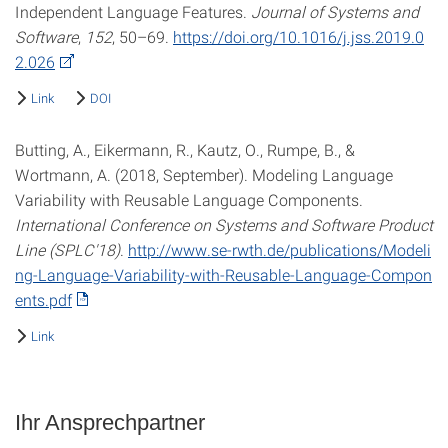
Independent Language Features.
Journal of Systems and
Software
,
152
, 50–69.
https://doi.org/10.1016/j.jss.2019.0
2.026
Link
DOI
Butting, A., Eikermann, R., Kautz, O., Rumpe, B., &
Wortmann, A. (2018, September). Modeling Language
Variability with Reusable Language Components.
International Conference on Systems and Software Product
Line (SPLC′18)
.
http://www.se-rwth.de/publications/Modeli
ng-Language-Variability-with-Reusable-Language-Compon
ents.pdf
Link
Ihr Ansprechpartner