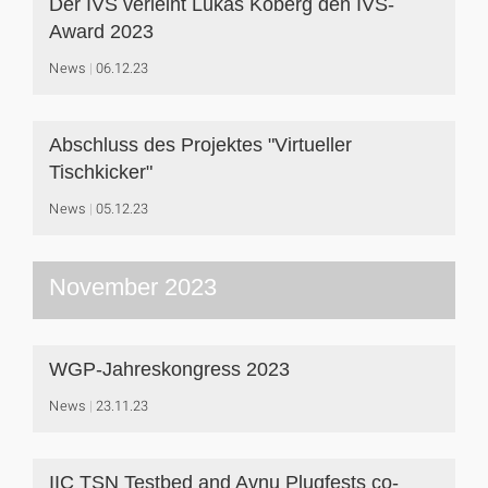
Der IVS verleiht Lukas Koberg den IVS-
Award 2023
News
06.12.23
Abschluss des Projektes "Virtueller
Tischkicker"
News
05.12.23
November 2023
WGP-Jahreskongress 2023
News
23.11.23
IIC TSN Testbed and Avnu Plugfests co-