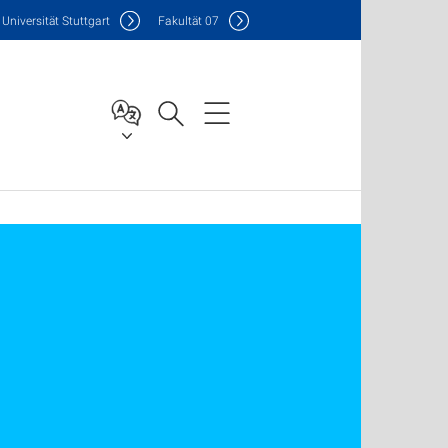
Uni
versität Stuttgart
F
akultät
07