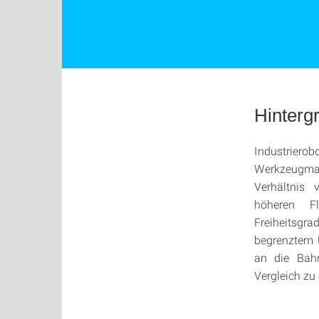
Hinterg
Industrie
Werkzeugma
Verhältnis 
höheren F
Freiheitsgra
begrenztem 
an die Bahn
Vergleich zu