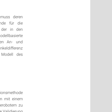
 muss deren
nde für die
k der in den
ellbasierte
hen An- und
keldifferenz
 Modell des
ionsmethode
on mit einem
erobotern zu
e Validierung