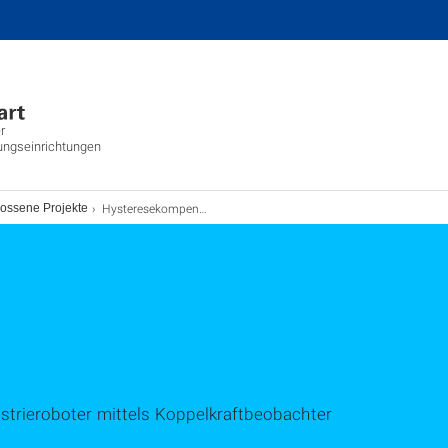
r
ungseinrichtungen
Hysteresekompensation am Industrieroboter mittels Koppelkraftbeobachter
ossene Projekte
trieroboter mittels Koppelkraftbeobachter