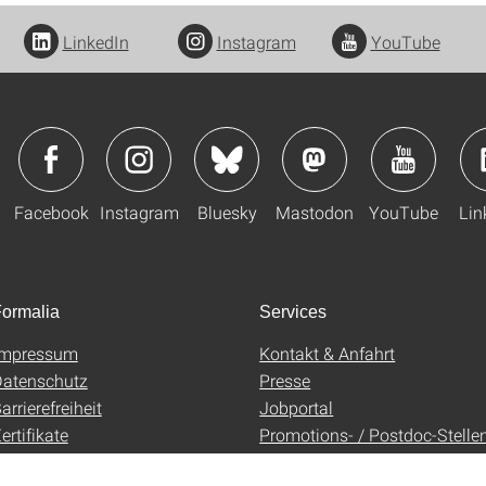
LinkedIn
Instagram
YouTube
Facebook
Instagram
Bluesky
Mastodon
YouTube
Lin
ormalia
Services
Impressum
Kontakt & Anfahrt
atenschutz
Presse
arrierefreiheit
Jobportal
ertifikate
Promotions- / Postdoc-Stelle
AGB
Uni-Shop