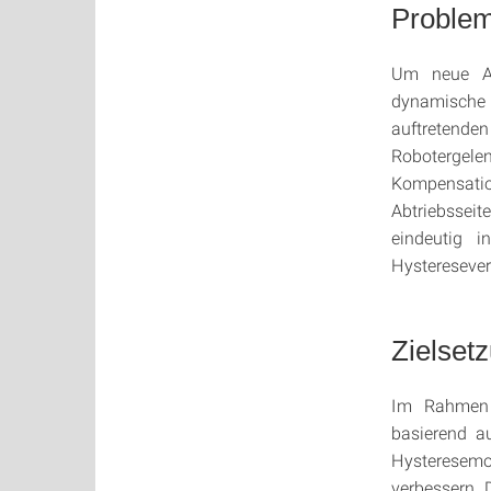
Problem
Um neue An
dynamische
auftretende
Robotergel
Kompensati
Abtriebssei
eindeutig 
Hysteresever
Zielset
Im Rahmen 
basierend a
Hysteresemo
verbessern. 