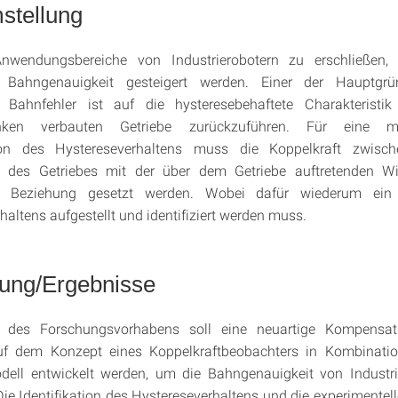
stellung
wendungsbereiche von Industrierobotern zu erschließen,
 Bahngenauigkeit gesteigert werden. Einer der Hauptgrü
n Bahnfehler ist auf die hysteresebehaftete Charakteristi
enken verbauten Getriebe zurückzuführen. Für eine mod
on des Hystereseverhaltens muss die Koppelkraft zwisc
te des Getriebes mit der über dem Getriebe auftretenden Win
in Beziehung gesetzt werden. Wobei dafür wiederum ein
haltens aufgestellt und identifiziert werden muss.
zung/Ergebnisse
des Forschungsvorhabens soll eine neuartige Kompensat
uf dem Konzept eines Koppelkraftbeobachters in Kombinati
dell entwickelt werden, um die Bahngenauigkeit von Industri
Die Identifikation des Hystereseverhaltens und die experimentell