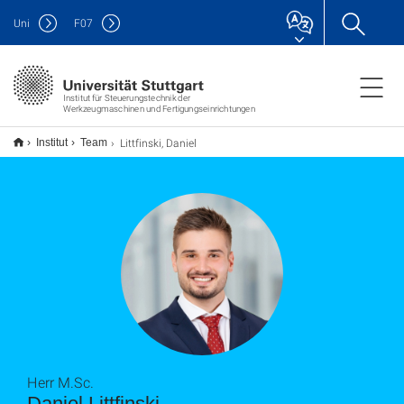
Uni
F
07
Institut für Steuerungstechnik der
Werkzeugmaschinen und Fertigungseinrichtungen
Littfinski, Daniel
Institut
Team
Herr M.Sc.
Daniel Littfinski