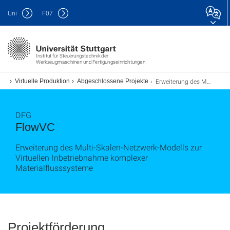
Uni
F
07
Institut für Steuerungstechnik der
Werkzeugmaschinen und Fertigungseinrichtungen
Erweiterung des Multi-Skalen-Netzwerk-Modells zur Virtuellen Inbetriebnahme komplexer Materialflusssysteme
ung
Virtuelle Produktion
Abgeschlossene Projekte
DFG
FlowVC
Erweiterung des Multi-Skalen-Netzwerk-Modells zur
Virtuellen Inbetriebnahme komplexer
Materialflusssysteme
Projektförderung