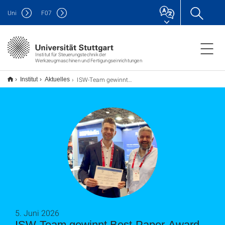
Uni
F
07
Institut für Steuerungstechnik der
Werkzeugmaschinen und Fertigungseinrichtungen
ISW-Team gewinnt Best-Paper-Award beim RoSE-Workshop der ICRA 2026
Institut
Aktuelles
5. Juni 2026
ISW-Team gewinnt Best-Paper-Award