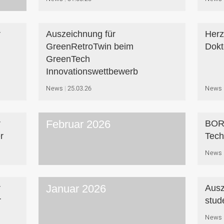
r
Auszeichnung für
Herz
GreenRetroTwin beim
Dokt
GreenTech
Innovationswettbewerb
News
25.03.26
News
Februar 2026
r
BORS
r
Tech
News
Januar 2026
r
Ausz
r
stud
News