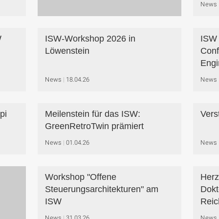
News
W
ISW-Workshop 2026 in
ISW 
Löwenstein
Conf
Engi
News
18.04.26
News
pi
Meilenstein für das ISW:
Vers
GreenRetroTwin prämiert
News
01.04.26
News
Workshop "Offene
Herz
Steuerungsarchitekturen" am
Dokt
ISW
Rei
News
31.03.26
News