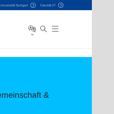
Uni
versität Stuttgart
F
akultät
07
Gemeinschaft &