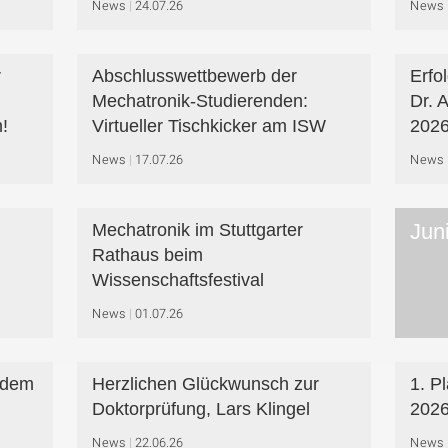
News
24.07.26
News
r
Abschlusswettbewerb der
Erfo
Mechatronik-Studierenden:
Dr. 
!
Virtueller Tischkicker am ISW
2026
News
17.07.26
News
Jun
Mechatronik im Stuttgarter
Rathaus beim
Wissenschaftsfestival
News
01.07.26
f dem
Herzlichen Glückwunsch zur
1. P
Doktorprüfung, Lars Klingel
202
News
22.06.26
News