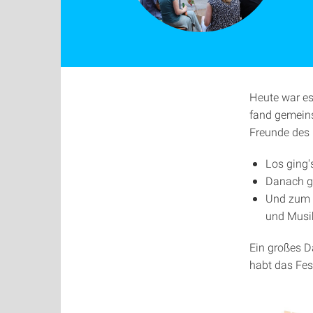
Heute war es
fand gemein
Freunde des 
Los ging'
Danach ga
Und zum k
und Musi
Ein großes Da
habt das Fe